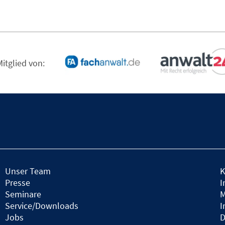
Mitglied von:
Unser Team
K
Presse
I
Seminare
M
Service/Downloads
I
Jobs
D